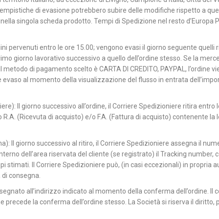
 tempistiche di evasione potrebbero subire delle modifiche rispetto a quel
 nella singola scheda prodotto. Tempi di Spedizione nel resto d’Europa P
dini pervenuti entro le ore 15.00; vengono evasi il giorno seguente quelli ric
imo giorno lavorativo successivo a quello dell’ordine stesso. Se la merce 
 il metodo di pagamento scelto è CARTA DI CREDITO, PAYPAL, l’ordine vien
vaso al momento della visualizzazione del flusso in entrata dell’import
e): Il giorno successivo all’ordine, il Corriere Spedizioniere ritira entro
.A. (Ricevuta di acquisto) e/o F.A. (Fattura di acquisto) contenente la lo
 Il giorno successivo al ritiro, il Corriere Spedizioniere assegna il n
interno dell’area riservata del cliente (se registrato) il Tracking number,
 stimati. Il Corriere Spedizioniere può, (in casi eccezionali) in propria a
 di consegna.
egnato all’indirizzo indicato al momento della conferma dell’ordine. Il co
 che precede la conferma dell’ordine stesso. La Società si riserva il diritto