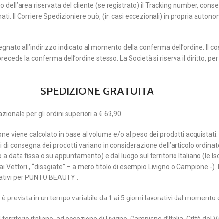
no dell’area riservata del cliente (se registrato) il Tracking number, conse
ti. Il Corriere Spedizioniere può, (in casi eccezionali) in propria autonom
gnato all’indirizzo indicato al momento della conferma dell’ordine. Il cos
 precede la conferma dell’ordine stesso. La Società si riserva il diritto, pe
SPEDIZIONE GRATUITA
zionale per gli ordini superiori a € 69,90.
zione viene calcolato in base al volume e/o al peso dei prodotti acquistati.
empi di consegna dei prodotti variano in considerazione dell’articolo ordinat
 a data fissa o su appuntamento) e dal luogo sul territorio Italiano (le 
ai Vettori , “disagiate” – a mero titolo di esempio Livigno o Campione -). 
ativi per PUNTO BEAUTY .
è prevista in un tempo variabile da 1 ai 5 giorni lavorativi dal momento d
l territorio italiano, ad eccezione di Livigno, Campione d’Italia, Città del