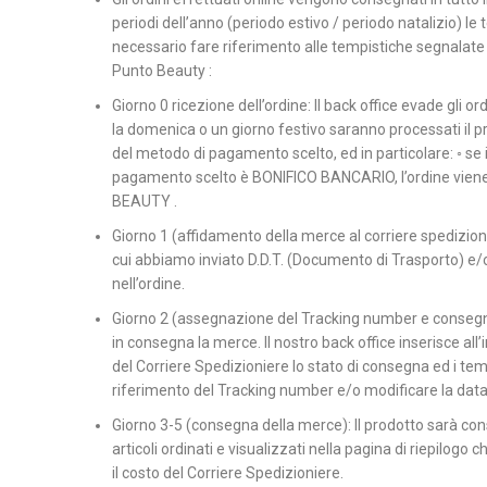
periodi dell’anno (periodo estivo / periodo natalizio) le
necessario fare riferimento alle tempistiche segnalate
Punto Beauty :
Giorno 0 ricezione dell’ordine: Il back office evade gli or
la domenica o un giorno festivo saranno processati il pr
del metodo di pagamento scelto, ed in particolare: ◦ se
pagamento scelto è BONIFICO BANCARIO, l’ordine viene e
BEAUTY .
Giorno 1 (affidamento della merce al corriere spedizionier
cui abbiamo inviato D.D.T. (Documento di Trasporto) e/o R
nell’ordine.
Giorno 2 (assegnazione del Tracking number e consegna):
in consegna la merce. Il nostro back office inserisce all’
del Corriere Spedizioniere lo stato di consegna ed i tempi
riferimento del Tracking number e/o modificare la data
Giorno 3-5 (consegna della merce): Il prodotto sarà cons
articoli ordinati e visualizzati nella pagina di riepilogo
il costo del Corriere Spedizioniere.