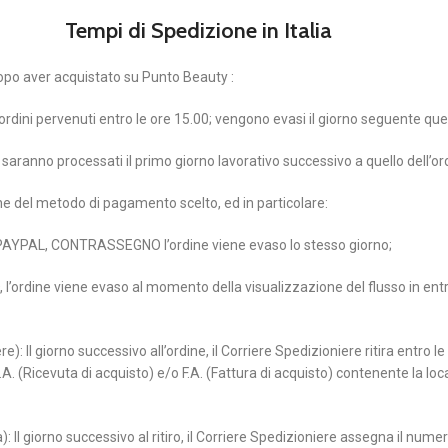
Tempi di Spedizione in Italia
opo aver acquistato su Punto Beauty :
i ordini pervenuti entro le ore 15.00; vengono evasi il giorno seguente quell
vo saranno processati il primo giorno lavorativo successivo a quello dell’or
one del metodo di pagamento scelto, ed in particolare:
 PAYPAL, CONTRASSEGNO l’ordine viene evaso lo stesso giorno;
ordine viene evaso al momento della visualizzazione del flusso in entrat
): Il giorno successivo all’ordine, il Corriere Spedizioniere ritira entro 
. (Ricevuta di acquisto) e/o F.A. (Fattura di acquisto) contenente la local
Il giorno successivo al ritiro, il Corriere Spedizioniere assegna il num