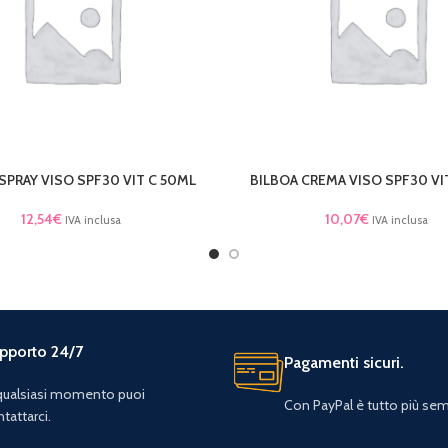
SPRAY VISO SPF30 VIT C 50ML
BILBOA CREMA VISO SPF30 VI
TTO
LEGGI TUTTO
12,54
€
10,07
€
IVA inclusa
IVA inclusa
pporto 24/7
Pagamenti sicuri.
 qualsiasi momento puoi
Con PayPal è tutto più sem
tattarci.