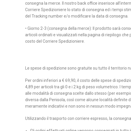
consegna la merce. Il nostro back office inserisce all’inter
Corriere Spedizioniere lo stato di consegna ed i tempi stima
del Tracking number e/o modificare la data di consegna.
• Giorno 2-3 (consegna della merce): Il prodotto sarà conse
articoli ordinati e visualizzati nella pagina di riepilogo che
costo del Corriere Spedizioniere.
Le spese di spedizione sono gratuite su tutto il territorio na
Per ordini inferiori a € 69,90, il costo delle spese di spedi
4,89 per articoli tra gli 0 e i 2 kg di peso volumetrico. I t
alle modalità di consegna scelte dallo stesso (per esempio
diversa dalla Penisola, così come alcune località definite d
meramente indicativi e non sono in nessun modo impegn
Utilizzando il trasporto con corriere espresso, la consegna 
Gli ordini effettuati online vengono consegnati in tutto i