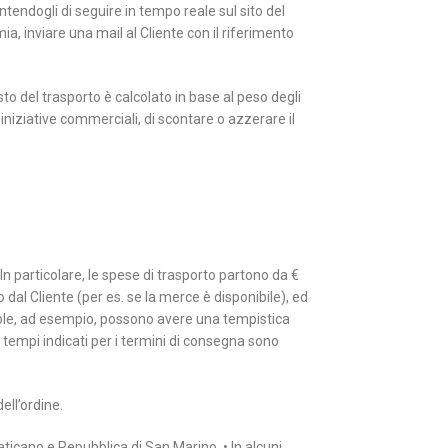
ntendogli di seguire in tempo reale sul sito del
ia, inviare una mail al Cliente con il riferimento
to del trasporto è calcolato in base al peso degli
r iniziative commerciali, di scontare o azzerare il
 In particolare, le spese di trasporto partono da €
o dal Cliente (per es. se la merce è disponibile), ed
Isole, ad esempio, possono avere una tempistica
I tempi indicati per i termini di consegna sono
ell’ordine.
 Vaticano e Repubblica di San Marino. • In alcuni