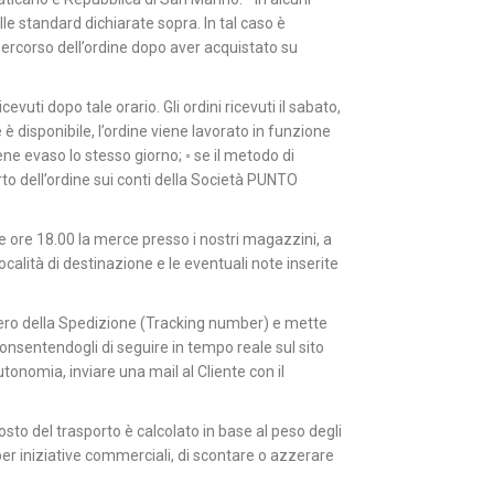
le standard dichiarate sopra. In tal caso è
ercorso dell’ordine dopo aver acquistato su
evuti dopo tale orario. Gli ordini ricevuti il sabato,
è disponibile, l’ordine viene lavorato in funzione
e evaso lo stesso giorno; ◦ se il metodo di
o dell’ordine sui conti della Società PUNTO
 le ore 18.00 la merce presso i nostri magazzini, a
calità di destinazione e le eventuali note inserite
umero della Spedizione (Tracking number) e mette
 consentendogli di seguire in tempo reale sul sito
utonomia, inviare una mail al Cliente con il
sto del trasporto è calcolato in base al peso degli
, per iniziative commerciali, di scontare o azzerare