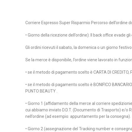
Corriere Espresso Super Risparmio Percorso dell’ordine d
• Giorno della ricezione dell’ordine): Il back office evade gl
Gli ordini ricevuti il sabato, la domenica o un giorno festi
Se la merce è disponibile, l’ordine viene lavorato in funzi
• se il metodo di pagamento scelto è CARTA DI CREDITO,
• se il metodo di pagamento scelto è BONIFICO BANCARIO, l’
PUNTO BEAUTY .
• Giorno 1 (affidamento della merce al corriere spedizioniere
cui abbiamo inviato D.D.T. (Documento di Trasporto) e/o R.A
nell’ordine (ad esempio: appuntamento per la consegna).
• Giorno 2 (assegnazione del Tracking number e consegna): 