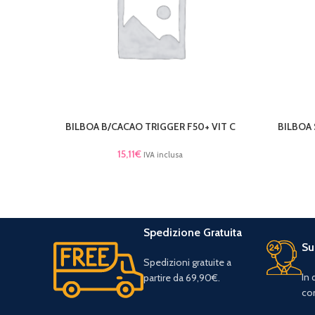
BILBOA B/CACAO TRIGGER F50+ VIT C
BILBOA 
LEGGI TUTTO
LEGGI TU
15,11
€
IVA inclusa
Spedizione Gratuita
Su
Spedizioni gratuite a
In
partire da 69,90€.
con