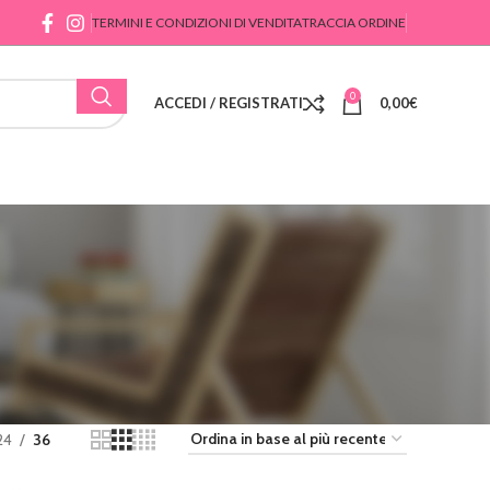
TERMINI E CONDIZIONI DI VENDITA
TRACCIA ORDINE
0
ACCEDI / REGISTRATI
0,00
€
24
36