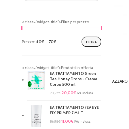
< class="widget-title">Filtra per prezzo
Prezzo:
40€
—
70€
FILTRA
< class="widget-title">Prodotti in offerta
EA TRATTAMENTO Green
Tea Honey Drops - Crema
AZZARO 
AGGIUNGI 
Corpo 500 ml
20,00
€
23,75
€
IVA inclusa
EA TRATTAMENTO ?EA EYE
FIX PRIMER 7 ML T
11,00
€
18,52
€
IVA inclusa