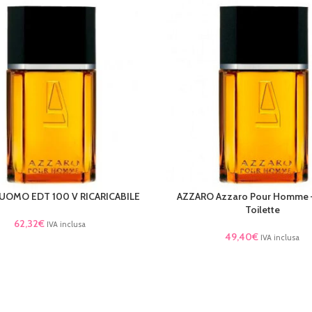
UOMO EDT 100 V RICARICABILE
AZZARO Azzaro Pour Homme –
AL CARRELLO
AGGIUNGI AL CARRELLO
Toilette
62,32
€
IVA inclusa
49,40
€
IVA inclusa