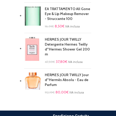
EA TRATTAMENTO All Gone
Eye & Lip Makeup Remover
- Struccante 100
8,50
€
16,91
€
IVA inclusa
HERMES JOUR TWILLY
Detergente Hermes Twilly
d^Hermes Shower Gel 200
m
37,80
€
47,59
€
IVA inclusa
HERMES JOUR TWILLY Jour
d^Hermès Absolu - Eau de
Parfum
80,00
€
112,19
€
IVA inclusa
Spedizione Gratuita