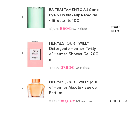
EA TRATTAMENTO All Gone
Eye & Lip Makeup Remover
- Struccante 100
ESAU
8,50
€
16,91
€
IVA inclusa
RITO
HERMES JOUR TWILLY
Detergente Hermes Twilly
d^Hermes Shower Gel 200
m
37,80
€
47,59
€
IVA inclusa
HERMES JOUR TWILLY Jour
d^Hermès Absolu - Eau de
Parfum
80,00
€
CHICCO A
LEGGI TU
112,19
€
IVA inclusa