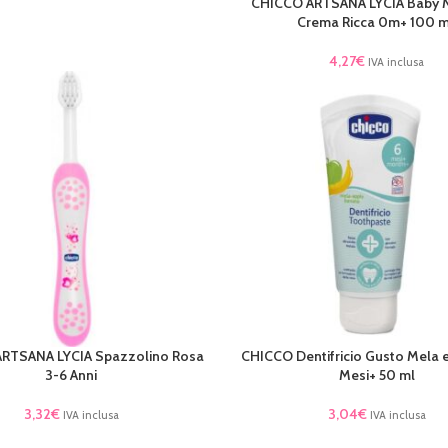
CHICCO ARTSANA LYCIA Baby
AGGIUNGI AL CARRELLO
Crema Ricca 0m+ 100 
4,27
€
IVA inclusa
RTSANA LYCIA Spazzolino Rosa
CHICCO Dentifricio Gusto Mela 
TTO
AGGIUNGI AL CARRELLO
3-6 Anni
Mesi+ 50 ml
3,32
€
3,04
€
IVA inclusa
IVA inclusa