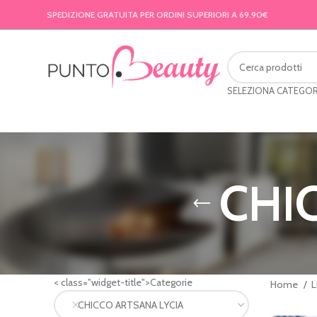
SPEDIZIONE GRATUITA PER ORDINI SUPERIORI A 69.90€
SELEZIONA CATEGOR
CHI
< class="widget-title">Categorie
Home
L
CHICCO ARTSANA LYCIA