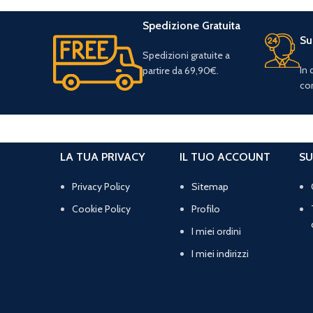
Spedizione Gratuita
Su
Spedizioni gratuite a
In
partire da 69,90€.
con
LA TUA PRIVACY
IL TUO ACCOUNT
SU
Privacy Policy
Sitemap
Cookie Policy
Profilo
I miei ordini
I miei indirizzi