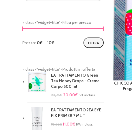
< class="widget-title">Filtra per prezzo
Prezzo:
0€
—
10€
FILTRA
< class="widget-title">Prodotti in offerta
EA TRATTAMENTO Green
Tea Honey Drops - Crema
CHICCO A
AGGIUNGI 
Corpo 500 ml
Frag
20,00
€
23,75
€
IVA inclusa
EA TRATTAMENTO ?EA EYE
FIX PRIMER 7 ML T
11,00
€
18,52
€
IVA inclusa