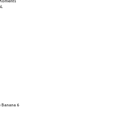
 Moments
mL
e Banana 6