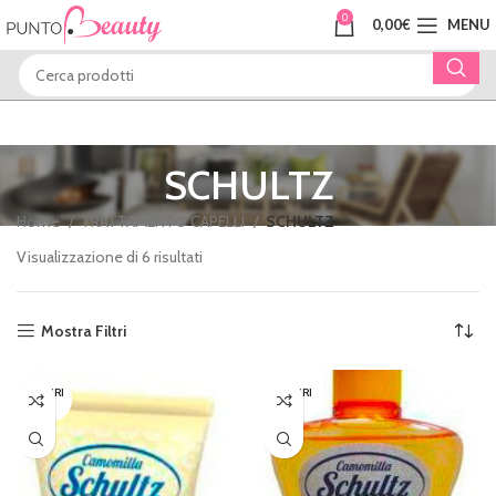
0
0,00
€
MENU
SCHULTZ
Home
TRATTAMENTO CAPELLI
SCHULTZ
Visualizzazione di 6 risultati
Mostra Filtri
ESAURI
ESAURI
TO
TO