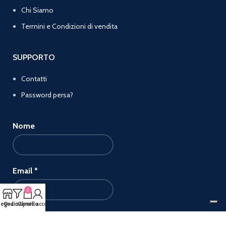
Chi Siamo
Termini e Condizioni di vendita
SUPPORTO
Contatti
Password persa?
Nome
Email
*
0
egozio
Ordina per
Carrello
Il mio account
Manteniamo i tuoi dati privati e li condividiamo solo con