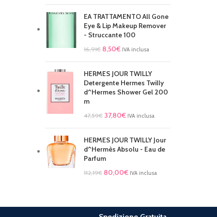
EA TRATTAMENTO All Gone
Eye & Lip Makeup Remover
- Struccante 100
8,50
€
16,91
€
IVA inclusa
HERMES JOUR TWILLY
Detergente Hermes Twilly
d^Hermes Shower Gel 200
m
37,80
€
47,59
€
IVA inclusa
HERMES JOUR TWILLY Jour
d^Hermès Absolu - Eau de
Parfum
80,00
€
112,19
€
IVA inclusa
Spedizione Gratuita