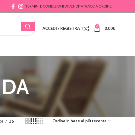
TERMINI E CONDIZIONI DI VENDITA
TRACCIA ORDINE
0
ACCEDI / REGISTRATI
0,00
€
IDA
24
36