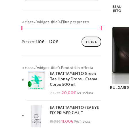
ESAU
RITO
< class="widget-title">Filtra per prezzo
Prezzo:
110€
—
120€
FILTRA
< class="widget-title">Prodotti in offerta
EA TRATTAMENTO Green
Tea Honey Drops - Crema
Corpo 500 ml
BULGARI S
LEGGI TU
20,00
€
23,75
€
IVA inclusa
EA TRATTAMENTO ?EA EYE
FIX PRIMER 7 ML T
11,00
€
18,52
€
IVA inclusa