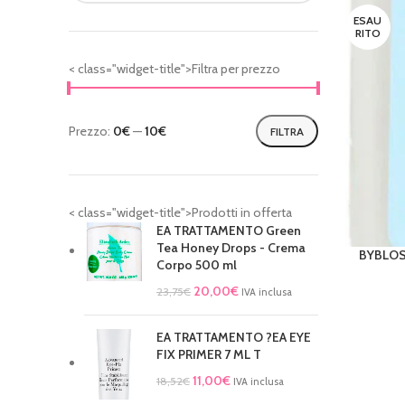
ESAU
RITO
< class="widget-title">Filtra per prezzo
Prezzo:
0€
—
10€
FILTRA
< class="widget-title">Prodotti in offerta
EA TRATTAMENTO Green
Tea Honey Drops - Crema
BYBLOS 
LEGGI TU
Corpo 500 ml
20,00
€
23,75
€
IVA inclusa
EA TRATTAMENTO ?EA EYE
FIX PRIMER 7 ML T
11,00
€
18,52
€
IVA inclusa