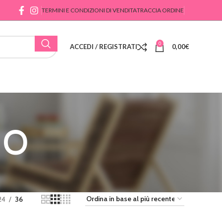
TERMINI E CONDIZIONI DI VENDITA
TRACCIA ORDINE
0
ACCEDI / REGISTRATI
0,00
€
IO
24
36