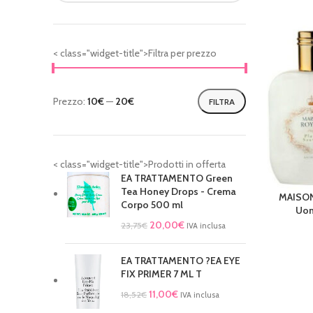
< class="widget-title">Filtra per prezzo
Prezzo:
10€
—
20€
FILTRA
< class="widget-title">Prodotti in offerta
EA TRATTAMENTO Green
Tea Honey Drops - Crema
MAISON
AGGIUNGI 
Corpo 500 ml
Uom
20,00
€
23,75
€
IVA inclusa
EA TRATTAMENTO ?EA EYE
FIX PRIMER 7 ML T
11,00
€
18,52
€
IVA inclusa