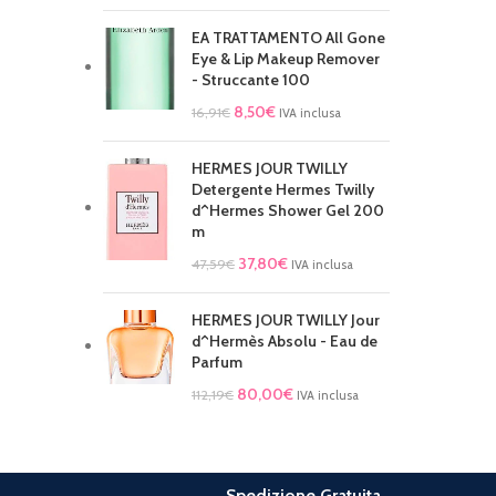
EA TRATTAMENTO All Gone
Eye & Lip Makeup Remover
- Struccante 100
8,50
€
16,91
€
IVA inclusa
HERMES JOUR TWILLY
Detergente Hermes Twilly
d^Hermes Shower Gel 200
m
37,80
€
47,59
€
IVA inclusa
HERMES JOUR TWILLY Jour
d^Hermès Absolu - Eau de
Parfum
80,00
€
112,19
€
IVA inclusa
Spedizione Gratuita