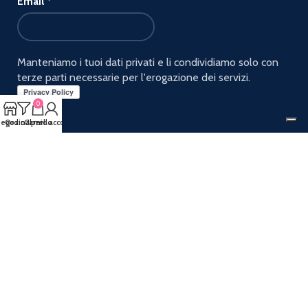
Email
*
Manteniamo i tuoi dati privati e li condividiamo solo con
terze parti necessarie per l'erogazione dei servizi.
0
egozio
Ordina per
Carrello
Il mio account
PAGAMENTI ACCETTATI:
Spediamo con:
Seguici sui social: