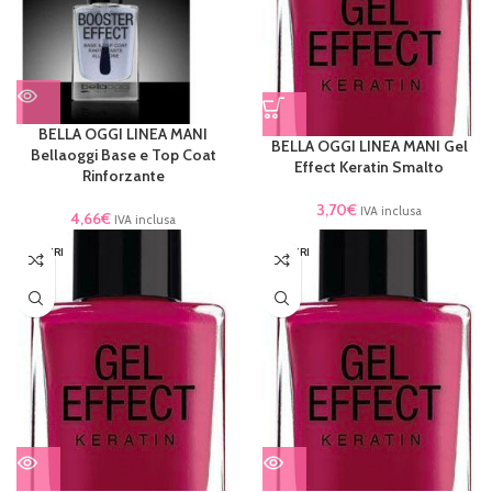
BELLA OGGI LINEA MANI
BELLA OGGI LINEA MANI Gel
Bellaoggi Base e Top Coat
Effect Keratin Smalto
Rinforzante
3,70
€
IVA inclusa
4,66
€
IVA inclusa
ESAURI
ESAURI
TO
TO