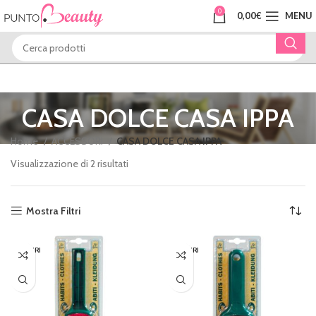
0
0,00
€
MENU
CASA DOLCE CASA IPPA
Home
ACCESSORI
CASA DOLCE CASA IPPA
Visualizzazione di 2 risultati
Mostra Filtri
ESAURI
ESAURI
TO
TO