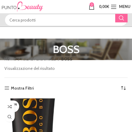
0
0,00
€
MENU
BOSS
Home
IGIENE PERSONALE
BOSS
Visualizzazione del risultato
Mostra Filtri
ESAURI
TO