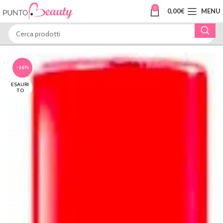
0
0,00
€
MENU
-26%
ESAURI
TO