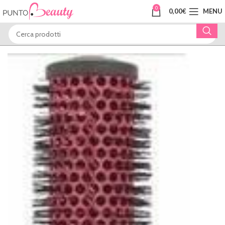
0
0,00
€
MENU