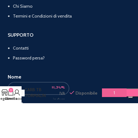
Chi Siamo
Termini e Condizioni di vendita
SUPPORTO
Contatti
Password persa?
Nome
TERMICI
11,50
€
CARB TB
0
Disponibile
IVA
TORMALIN
egozio
Carrello
Il mio account
inclusa
ROSSA60MM
Email
*
Manteniamo i tuoi dati privati e li condividiamo solo con