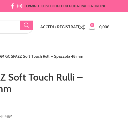
TERMINI E CONDIZIONI DI VENDITA
TRACCIA ORDINE
0
ACCEDI / REGISTRATI
0,00
€
AM GC SPAZZ Soft Touch Rulli – Spazzola 48 mm
Soft Touch Rulli –
 mm
NF 48M