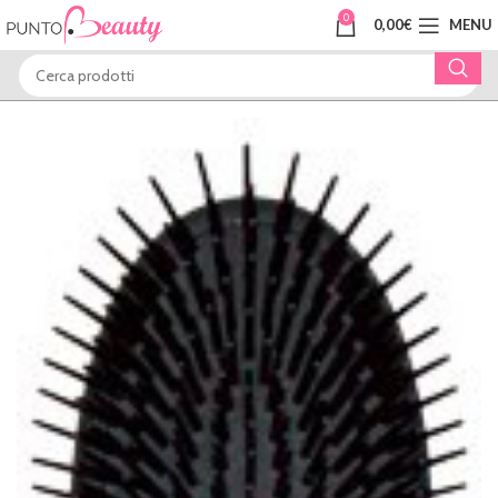
0
0,00
€
MENU