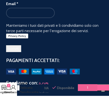
Email
*
Manteniamo i tuoi dati privati e li condividiamo solo con
terze parti necessarie per l'erogazione dei servizi.
PAGAMENTI ACCETTATI:
INFASIL
Neutro
Spediamo con:
3,70
€
Extra
0
Delicato
Disponibile
IVA
Deodorante
egozio
Carrello
Il mio account
inclusa
Spray 150
ml
Seguici sui social: