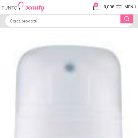
0
0,00
€
MENU