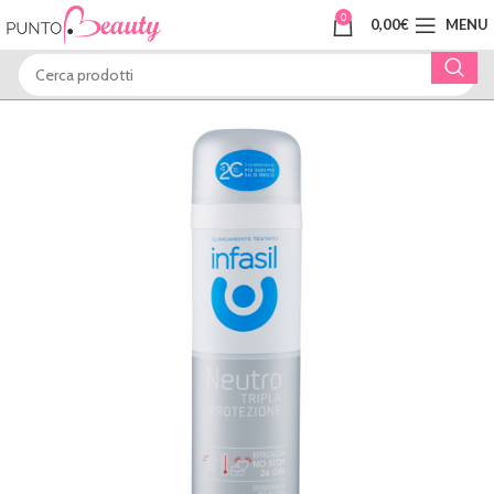
0
0,00
€
MENU