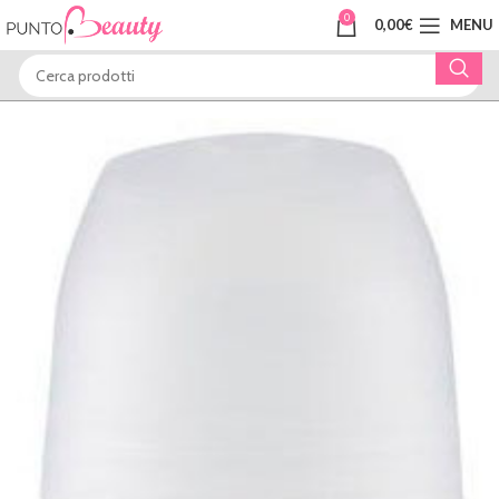
0
0,00
€
MENU