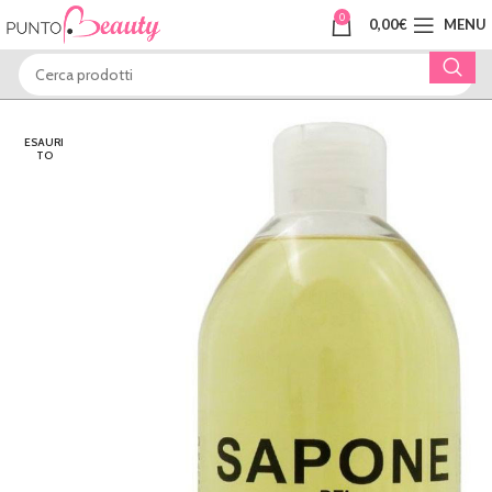
0
0,00
€
MENU
ESAURI
TO