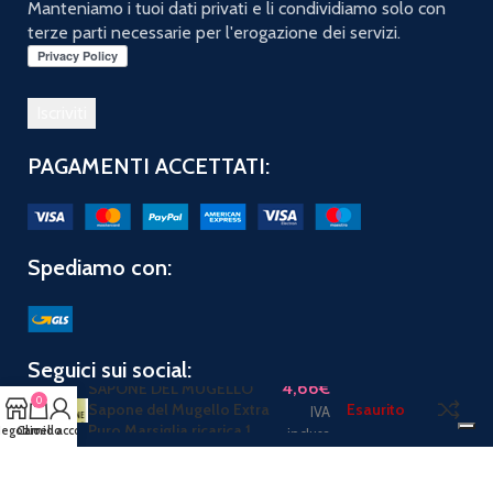
Manteniamo i tuoi dati privati e li condividiamo solo con
terze parti necessarie per l'erogazione dei servizi.
PAGAMENTI ACCETTATI:
Spediamo con:
Seguici sui social:
4,66
€
SAPONE DEL MUGELLO
0
Sapone del Mugello Extra
Esaurito
IVA
Puro Marsiglia ricarica 1
egozio
Carrello
Il mio account
inclusa
PuntoBeauty di De Falco Pasquale | P.IVA 08824081213 |
2019 CREATO CON
Amore
.