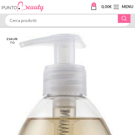
0
0,00
€
MENU
ESAURI
TO