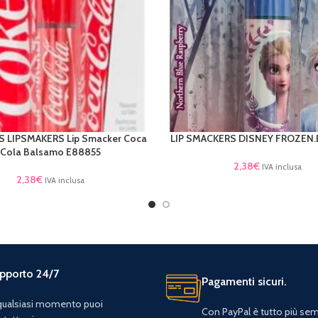
 LIPSMAKERS Lip Smacker Coca
LIP SMACKERS DISNEY FROZEN.E
AL CARRELLO
LEGGI TUTTO
Cola Balsamo E88855
2,38
€
IVA inclusa
2,38
€
IVA inclusa
pporto 24/7
Pagamenti sicuri.
 qualsiasi momento puoi
Con PayPal è tutto più sem