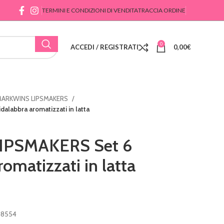
TERMINI E CONDIZIONI DI VENDITA
TRACCIA ORDINE
0
ACCEDI / REGISTRATI
0,00
€
ARKWINS LIPSMAKERS
labbra aromatizzati in latta
PSMAKERS Set 6
romatizzati in latta
48554