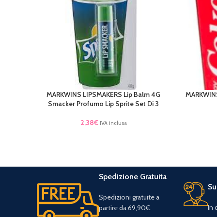
MARKWINS LIPSMAKERS Lip Balm 4G
MARKWINS
LEGGI TUTTO
AGGIUNGI 
Smacker Profumo Lip Sprite Set Di 3
2,38
€
IVA inclusa
Spedizione Gratuita
Su
Spedizioni gratuite a
In
partire da 69,90€.