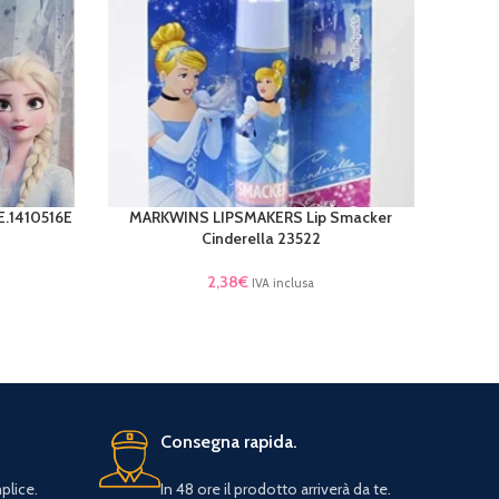
.1410516E
MARKWINS LIPSMAKERS Lip Smacker
MARKWI
LEGGI TUTTO
AGGIUN
Cinderella 23522
2,38
€
IVA inclusa
Consegna rapida.
plice.
In 48 ore il prodotto arriverà da te.