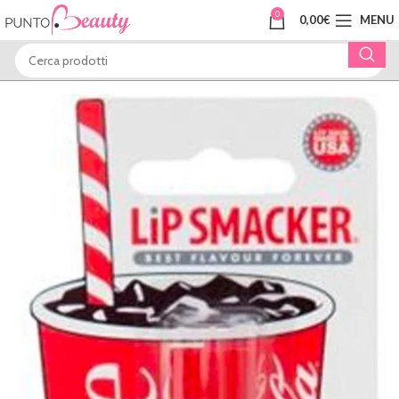
0
0,00
€
MENU