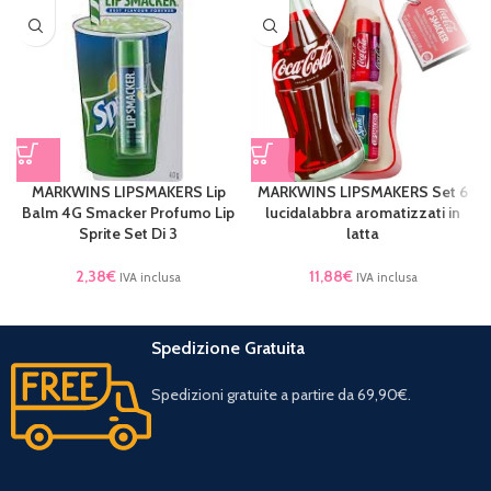
MARKWINS LIPSMAKERS Lip
MARKWINS LIPSMAKERS Set 6
Balm 4G Smacker Profumo Lip
lucidalabbra aromatizzati in
Sprite Set Di 3
latta
2,38
€
11,88
€
IVA inclusa
IVA inclusa
Spedizione Gratuita
Spedizioni gratuite a partire da 69,90€.