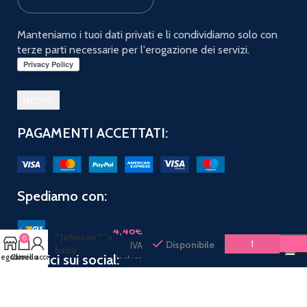
Manteniamo i tuoi dati privati e li condividiamo solo con
terze parti necessarie per l'erogazione dei servizi.
PAGAMENTI ACCETTATI:
Spediamo con:
JOHNSON
BABY
4,46
€
^Johnson^^s
0
Disponibile
IVA
baby
Seguici sui social:
egozio
Carrello
Il mio account
inclusa
shampoo
750 ml^