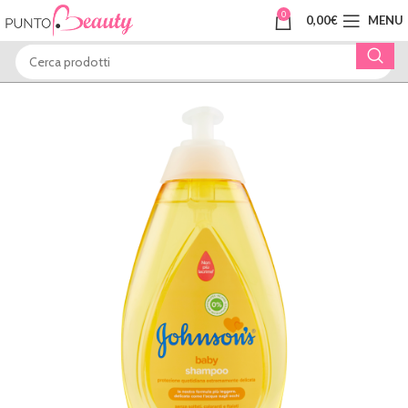
0
0,00
€
MENU