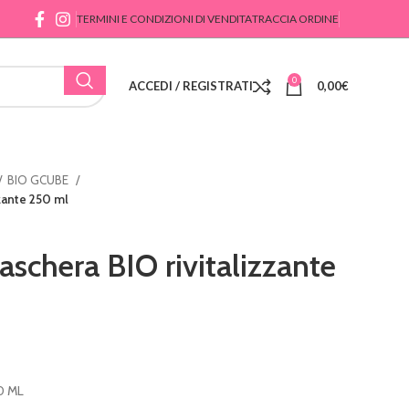
TERMINI E CONDIZIONI DI VENDITA
TRACCIA ORDINE
0
ACCEDI / REGISTRATI
0,00
€
BIO GCUBE
zante 250 ml
chera BIO rivitalizzante
0 ML