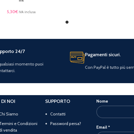
5,30
€
IVA inclusa
pporto 24/7
Pagamenti sicuri.
 qualsiasi momento puoi
Con PayPal è tutto più sem
tattarci.
 DI NOI
SUPPORTO
Nome
Chi Siamo
Contatti
Termini e Condizioni
Password persa?
Email
*
di vendita