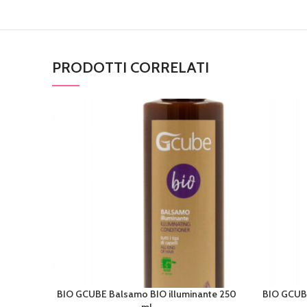
PRODOTTI CORRELATI
BIO GCUBE Balsamo BIO illuminante 250
BIO GCUB
AGGIUNGI AL CARRELLO
AGGIUNGI 
ml