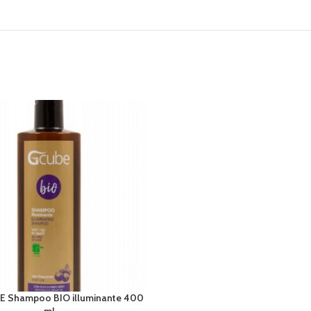
E Shampoo BIO illuminante 400
AL CARRELLO
ml