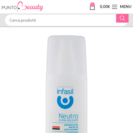
0
0,00
€
MENU