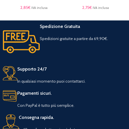
2,85
€
2,75
€
IVA inclusa
IVA inclusa
Spedizione Gratuita
Spedizioni gratuite a partire da 69,90€.
Supporto 24/7
In qualsiasi momento puoi contattarci.
Pagamenti sicuri.
Con PayPal è tutto più semplice.
Consegna rapida.