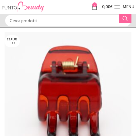
0
0,00
€
MENU
ESAURI
TO