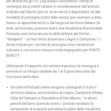
per articoli tra gli 0 e i 2 kg di peso volumetrico. I tempi di
consegna dei prodotti variano in considerazione dell’articolo
ordinato dal Cliente (per es. se la merce è disponibile), ed alle
modalità di consegna scelte dallo stesso (per esempio a data
fissa o su appuntamento) e dal luogo sul territorio Italiano (le
Isole, ad esempio, possono avere una tempistica diversa dalla
Penisola, così come alcune località definite dai Vettori ,
“disagiate” – a mero titolo di esempio Livigno o Campione -). I
tempi indicati per i termini di consegna sono meramente
indicativi e non sono in nessun modo impegnativi per PUNTO
BEAUTY .
Utilizzando il trasporto con corriere espresso, la consegna è
prevista in un tempo variabile da 1 ai 5 giorni lavorativi dal
momento dell’ordine.
Gli ordini effettuati online vengono consegnati in tutto il
territorio italiano, ad eccezione di Livigno, Campione d’Italia,
Città del Vaticano e Repubblica di San Marino. • In alcuni
periodi dell’anno (periodo estivo / periodo natalizio) le
tempistiche di evasione potrebbero subire delle modifiche