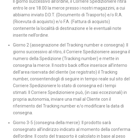
Il giorno successivo all’ordine, il Corriere Spedizioniere ritira
entro le ore 18.00 la merce presso i nostri magazzini, a cui
abbiamo inviato D.D.T. (Documento di Trasporto) e/o R.A.
(Ricevuta di acquisto) e/o F.A. (Fattura di acquisto)
contenente la località di destinazione e le eventuali note
inserite nell’ordine.
Giorno 2 (assegnazione del Tracking number e consegna): Il
giorno successivo al ritiro, il Corriere Spedizioniere assegna il
numero della Spedizione (Tracking number) e mette in
consegna la merce. Il nostro back office inserisce all’interno
dell’area riservata del cliente (se registrato) il Tracking
number, consentendogli di seguire in tempo reale sul sito del
Corriere Spedizioniere lo stato di consegna ed i tempi
stimati. Il Corriere Spedizioniere può, (in casi eccezionali) in
propria autonomia, inviare una mail al Cliente con il
riferimento del Tracking number e/o modificare la data di
consegna.
Giorno 3-5 (consegna della merce): Il prodotto sarà
consegnato all’indirizzo indicato al momento della conferma
dell’ordine. Il costo del trasporto è calcolato in base al peso