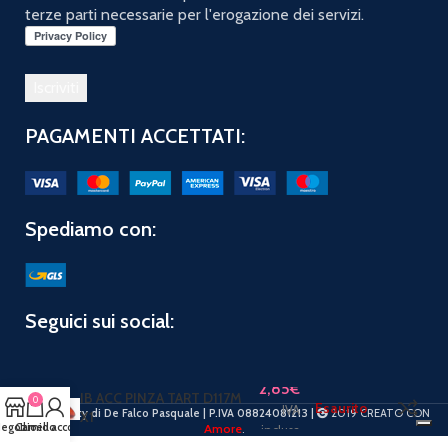
terze parti necessarie per l'erogazione dei servizi.
PAGAMENTI ACCETTATI:
Spediamo con:
Seguici sui social:
2,85
€
IB ACC PINZA TART D117M
0
Esaurito
IVA
PuntoBeauty di De Falco Pasquale | P.IVA 08824081213 |
2019 CREATO CON
X1
egozio
Carrello
Il mio account
Amore
.
inclusa