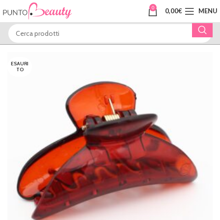
0
0,00
€
MENU
ESAURI
TO