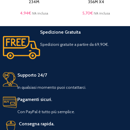
234M
356M X4
4,94
€
5,70
€
IVA inclusa
IVA inclusa
Spedizione Gratuita
Spedizioni gratuite a partire da 69,90€.
Supporto 24/7
In qualsiasi momento puoi contattarci.
Pagamenti sicuri.
Con PayPal è tutto più semplice.
Consegna rapida.