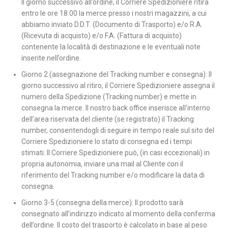
Il giorno successivo all’ordine, il Corriere Spedizioniere ritira
entro le ore 18.00 la merce presso i nostri magazzini, a cui
abbiamo inviato D.D.T. (Documento di Trasporto) e/o R.A.
(Ricevuta di acquisto) e/o F.A. (Fattura di acquisto)
contenente la località di destinazione e le eventuali note
inserite nell’ordine.
Giorno 2 (assegnazione del Tracking number e consegna): Il
giorno successivo al ritiro, il Corriere Spedizioniere assegna il
numero della Spedizione (Tracking number) e mette in
consegna la merce. Il nostro back office inserisce all’interno
dell’area riservata del cliente (se registrato) il Tracking
number, consentendogli di seguire in tempo reale sul sito del
Corriere Spedizioniere lo stato di consegna ed i tempi
stimati. Il Corriere Spedizioniere può, (in casi eccezionali) in
propria autonomia, inviare una mail al Cliente con il
riferimento del Tracking number e/o modificare la data di
consegna.
Giorno 3-5 (consegna della merce): Il prodotto sarà
consegnato all’indirizzo indicato al momento della conferma
dell’ordine. Il costo del trasporto è calcolato in base al peso