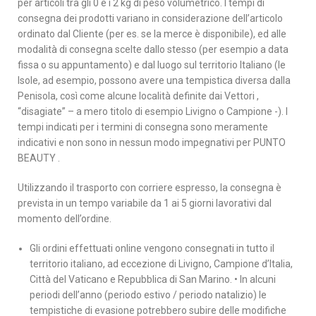
per articoli tra gli 0 e i 2 kg di peso volumetrico. I tempi di
consegna dei prodotti variano in considerazione dell’articolo
ordinato dal Cliente (per es. se la merce è disponibile), ed alle
modalità di consegna scelte dallo stesso (per esempio a data
fissa o su appuntamento) e dal luogo sul territorio Italiano (le
Isole, ad esempio, possono avere una tempistica diversa dalla
Penisola, così come alcune località definite dai Vettori ,
“disagiate” – a mero titolo di esempio Livigno o Campione -). I
tempi indicati per i termini di consegna sono meramente
indicativi e non sono in nessun modo impegnativi per PUNTO
BEAUTY .
Utilizzando il trasporto con corriere espresso, la consegna è
prevista in un tempo variabile da 1 ai 5 giorni lavorativi dal
momento dell’ordine.
Gli ordini effettuati online vengono consegnati in tutto il
territorio italiano, ad eccezione di Livigno, Campione d’Italia,
Città del Vaticano e Repubblica di San Marino. • In alcuni
periodi dell’anno (periodo estivo / periodo natalizio) le
tempistiche di evasione potrebbero subire delle modifiche