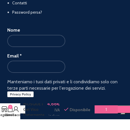
Contatti
Password persa?
Nome
Email
*
Manteniamo i tuoi dati privati e li condividiamo solo con
I
terze parti necessarie per l'erogazione dei servizi.
PROVENZALI
ROSA
4,66
€
MOSQUET
0
Gel Viso
Disponibile
IVA
Detergente
egozio
Carrello
Il mio account
inclusa
Biologico
PAGAMENTI ACCETTATI:
2in1 all^Olio