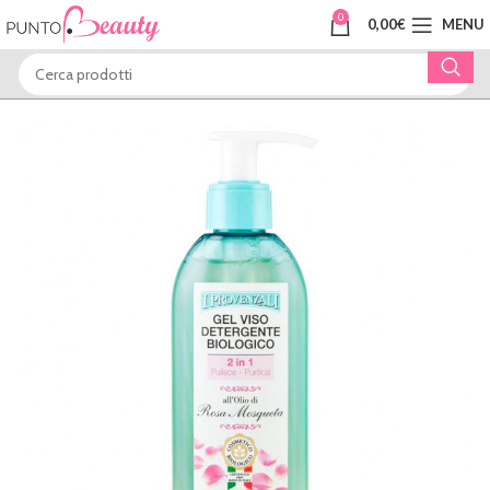
0
0,00
€
MENU