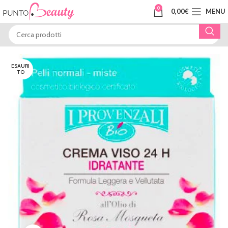
0
0,00
€
MENU
ESAURI
TO