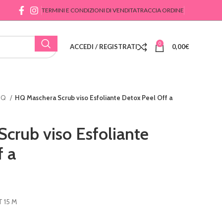
TERMINI E CONDIZIONI DI VENDITA
TRACCIA ORDINE
0
ACCEDI / REGISTRATI
0,00
€
HQ
HQ Maschera Scrub viso Esfoliante Detox Peel Off a
crub viso Esfoliante
f a
 15 M