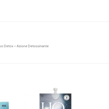
viso Detox – Azione Detossinante
ESAU
RITO