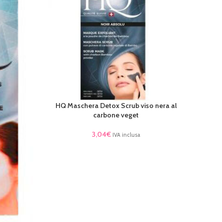
HQ Cr
LEGGI 
HQ Maschera Detox Scrub viso nera al
AGGIUNGI AL CARRELLO
carbone veget
3,04
€
IVA inclusa