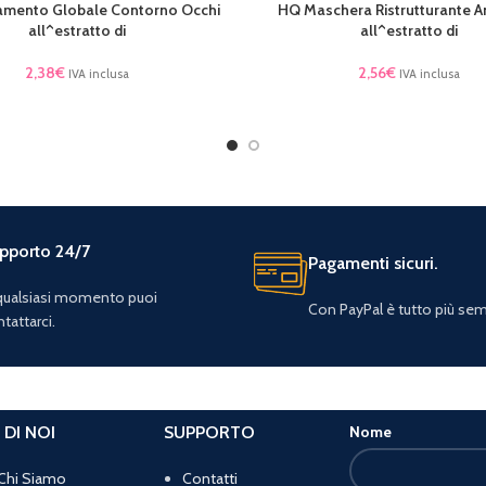
amento Globale Contorno Occhi
HQ Maschera Ristrutturante A
TTO
AGGIUNGI AL CARRELLO
all^estratto di
all^estratto di
2,38
€
2,56
€
IVA inclusa
IVA inclusa
pporto 24/7
Pagamenti sicuri.
 qualsiasi momento puoi
Con PayPal è tutto più sem
tattarci.
 DI NOI
SUPPORTO
Nome
Chi Siamo
Contatti