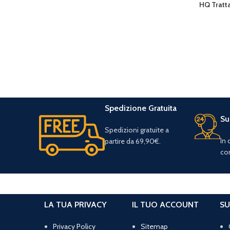
HQ Tratt
LEGGI TU
Spedizione Gratuita
Su
Spedizioni gratuite a
In
partire da 69,90€.
con
LA TUA PRIVACY
IL TUO ACCOUNT
SU
Privacy Policy
Sitemap