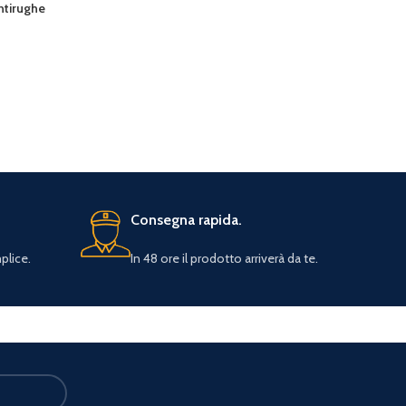
ntirughe
Consegna rapida.
plice.
In 48 ore il prodotto arriverà da te.