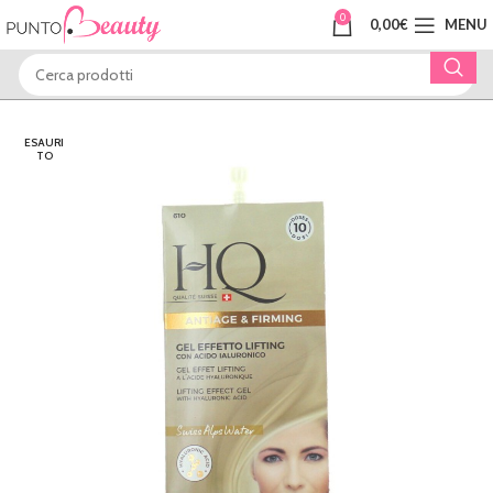
0
0,00
€
MENU
ESAURI
TO