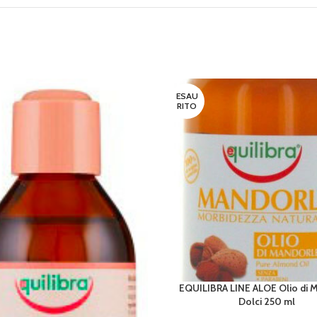
ESAU
RITO
EQUILIBRA LINE ALOE Olio di 
LEGGI TUTTO
Dolci 250 ml