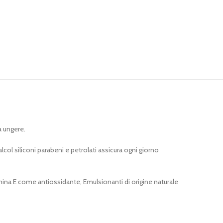
a ungere.
col siliconi parabeni e petrolati assicura ogni giorno
amina E come antiossidante, Emulsionanti di origine naturale