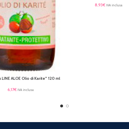
8,93
€
IVA inclusa
LINE ALOE Olio di Karite^ 120 ml
TTO
6,17
€
IVA inclusa