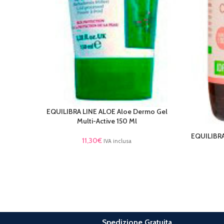
EQUILIBRA LINE ALOE Aloe Dermo Gel
LEGGI TUTTO
Multi-Active 150 Ml
EQUILIBRA 
LEGGI TU
11,30
€
IVA inclusa
Spedizione Gratuita