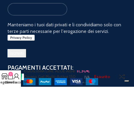
Manteniamo i tuoi dati privati e li condividiamo solo con
terze parti necessarie per l'erogazione dei servizi.
PAGAMENTI ACCETTATI:
11,30
€
EQUILIBRA LINE ALOE Aloe
0
Dermo Gel Multi-Active 150
Esaurito
IVA
Ml
egozio
Carrello
Il mio account
inclusa
Spediamo con:
Seguici sui social: