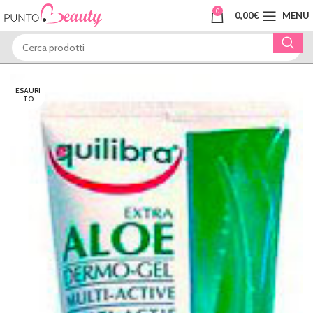
0
0,00
€
MENU
ESAURI
TO