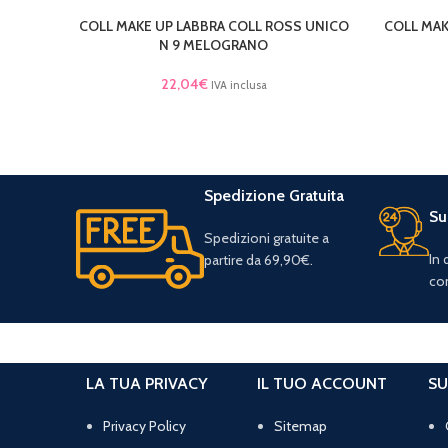
COLL MAKE UP LABBRA COLL ROSS UNICO
COLL MAK
LEGGI TUTTO
LEGGI TU
N 9 MELOGRANO
22,04
€
IVA inclusa
Spedizione Gratuita
Su
Spedizioni gratuite a
In
partire da 69,90€.
con
LA TUA PRIVACY
IL TUO ACCOUNT
SU
Privacy Policy
Sitemap