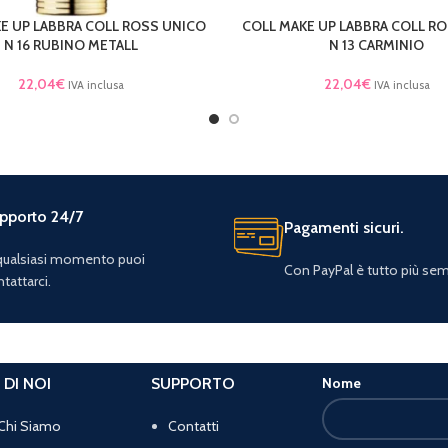
E UP LABBRA COLL ROSS UNICO
COLL MAKE UP LABBRA COLL R
TTO
LEGGI TUTTO
N 16 RUBINO METALL
N 13 CARMINIO
22,04
€
22,04
€
IVA inclusa
IVA inclusa
pporto 24/7
Pagamenti sicuri.
 qualsiasi momento puoi
Con PayPal è tutto più sem
tattarci.
 DI NOI
SUPPORTO
Nome
Chi Siamo
Contatti