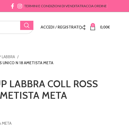
TERMINI E CONDIZIONI DI VENDITA
TRACCIA ORDINE
0
ACCEDI / REGISTRATI
0,00
€
P LABBRA
S UNICO N 18 AMETISTA META
P LABBRA COLL ROSS
AMETISTA META
A META