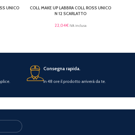
OSS UNICO
COLL MAKE UP LABBRA COLL ROSS UNICO
COLL 
LEGGI TUTTO
LEGGI 
N 12 SCARLATTO
22,04
€
IVA inclusa
Consegna rapida.
plice.
In 48 ore il prodotto arriverà da te.