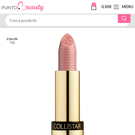
0
0,00
€
MENU
ESAURI
TO