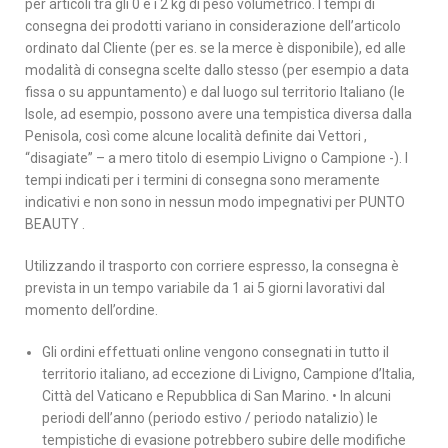
per articoli tra gli 0 e i 2 kg di peso volumetrico. I tempi di
consegna dei prodotti variano in considerazione dell’articolo
ordinato dal Cliente (per es. se la merce è disponibile), ed alle
modalità di consegna scelte dallo stesso (per esempio a data
fissa o su appuntamento) e dal luogo sul territorio Italiano (le
Isole, ad esempio, possono avere una tempistica diversa dalla
Penisola, così come alcune località definite dai Vettori ,
“disagiate” – a mero titolo di esempio Livigno o Campione -). I
tempi indicati per i termini di consegna sono meramente
indicativi e non sono in nessun modo impegnativi per PUNTO
BEAUTY .
Utilizzando il trasporto con corriere espresso, la consegna è
prevista in un tempo variabile da 1 ai 5 giorni lavorativi dal
momento dell’ordine.
Gli ordini effettuati online vengono consegnati in tutto il
territorio italiano, ad eccezione di Livigno, Campione d’Italia,
Città del Vaticano e Repubblica di San Marino. • In alcuni
periodi dell’anno (periodo estivo / periodo natalizio) le
tempistiche di evasione potrebbero subire delle modifiche