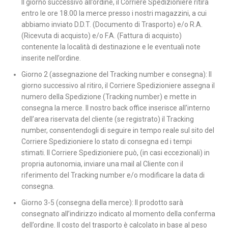
Il giorno successivo all’ordine, il Corriere Spedizioniere ritira
entro le ore 18.00 la merce presso i nostri magazzini, a cui
abbiamo inviato D.D.T. (Documento di Trasporto) e/o R.A.
(Ricevuta di acquisto) e/o F.A. (Fattura di acquisto)
contenente la località di destinazione e le eventuali note
inserite nell’ordine.
Giorno 2 (assegnazione del Tracking number e consegna): Il
giorno successivo al ritiro, il Corriere Spedizioniere assegna il
numero della Spedizione (Tracking number) e mette in
consegna la merce. Il nostro back office inserisce all’interno
dell’area riservata del cliente (se registrato) il Tracking
number, consentendogli di seguire in tempo reale sul sito del
Corriere Spedizioniere lo stato di consegna ed i tempi
stimati. Il Corriere Spedizioniere può, (in casi eccezionali) in
propria autonomia, inviare una mail al Cliente con il
riferimento del Tracking number e/o modificare la data di
consegna.
Giorno 3-5 (consegna della merce): Il prodotto sarà
consegnato all’indirizzo indicato al momento della conferma
dell’ordine. Il costo del trasporto è calcolato in base al peso