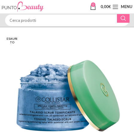
0
0,00
€
MENU
ESAURI
TO