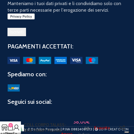
Manteniamo i tuoi dati privati e li condividiamo solo con
terze parti necessarie per l'erogazione dei servizi.
PAGAMENTI ACCETTATI:
Spediamo con:
Seguici sui social:
38,00
€
COLL CORPO TALASS-
0
Esaurito
IVA
PuntoBeauty di De Falco Pasquale | P.IVA 08824081213 |
2019 CREATO CON
SCR TONIFI 700GR
egozio
Carrello
Il mio account
Amore