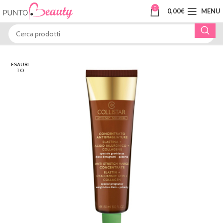
0
0,00
€
MENU
ESAURI
TO