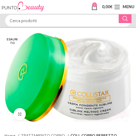
0
0,00
€
MENU
ESAURI
TO
Clicca per ingrandire
Home
TRATTAMENTO CORPO
COLL CORPO PERFETTO