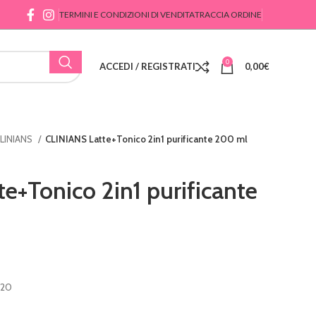
TERMINI E CONDIZIONI DI VENDITA
TRACCIA ORDINE
0
ACCEDI / REGISTRATI
0,00
€
LINIANS
CLINIANS Latte+Tonico 2in1 purificante 200 ml
e+Tonico 2in1 purificante
 20