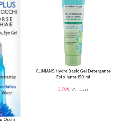
CLINIANS Hydra Basic Gel Detergente
CLINI
AGGIUNGI AL CARRELLO
AGGIUN
Esfoliante 150 ml
3,70
€
IVA inclusa
o Occhi
i