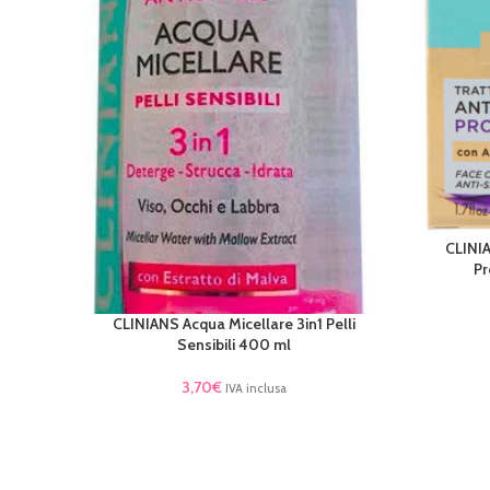
CLINI
AGGIUNGI 
Pr
CLINIANS Acqua Micellare 3in1 Pelli
LEGGI TUTTO
Sensibili 400 ml
3,70
€
IVA inclusa