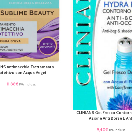
ANS Antimacchia Trattamento
AL CARRELLO
otettivo con Acqua Veget
11,88
€
IVA inclusa
CLINIANS Gel Fresco Contorn
AGGIUNGI AL CARRELLO
Azione Anti Borse E Ant
9,40
€
IVA inclusa