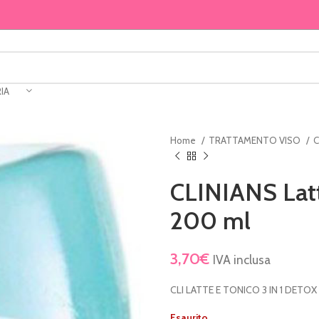
IA
Home
TRATTAMENTO VISO
C
CLINIANS Latt
200 ml
3,70
€
IVA inclusa
CLI LATTE E TONICO 3 IN 1 DETOX
Esaurito