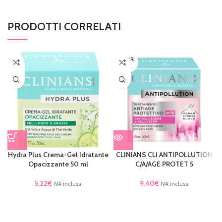
PRODOTTI CORRELATI
ESAURI
TO
Hydra Plus Crema-Gel Idratante
CLINIANS CLI ANTIPOLLUTION
Opacizzante 50 ml
C/A/AGE PROTET 5
5,22
€
9,40
€
IVA inclusa
IVA inclusa