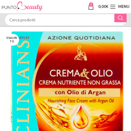
0
0,00
€
MENU
ESAURI
TO