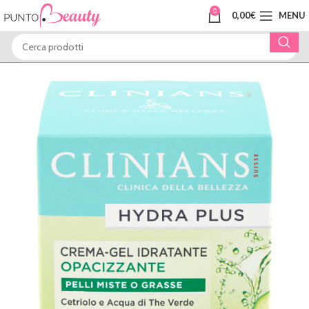
0
0,00
€
MENU