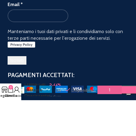
Email
*
Manteniamo i tuoi dati privati e li condividiamo solo con
terze parti necessarie per l'erogazione dei servizi.
PAGAMENTI ACCETTATI:
Hydra Plus
5,22
€
Crema-Gel
0
Idratante
Disponibile
IVA
Opacizzante
egozio
Carrello
Il mio account
inclusa
50 ml
Spediamo con:
Seguici sui social: