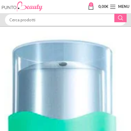
0
0,00
€
MENU