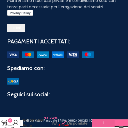
Manteniamo i tuoi dati privati e li condividiamo solo con
terze parti necessarie per l'erogazione dei servizi.
PAGAMENTI ACCETTATI:
Spediamo con:
Seguici sui social:
BIOTHERM
UOMO
Homme
42,75
€
Aquapower
PuntoBeauty di De Falco Pasquale | P.IVA 08824081213 |
2019 CREATO CON
0
Disponibile
IVA
Pelle
Amore
.