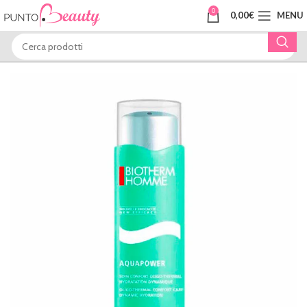
0
0,00
€
MENU