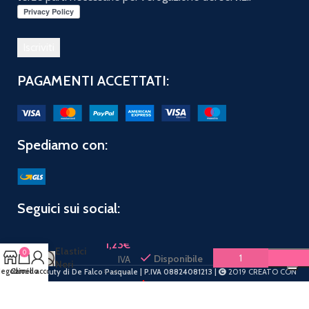
PAGAMENTI ACCETTATI:
Spediamo con:
Seguici sui social:
YOURCARE
KOMET
1,23
€
Elastici
0
Disponibile
IVA
Neri
egozio
Carrello
Il mio account
PuntoBeauty di De Falco Pasquale | P.IVA 08824081213 |
2019 CREATO CON
inclusa
Grandi 12
Amore
.
pz 355