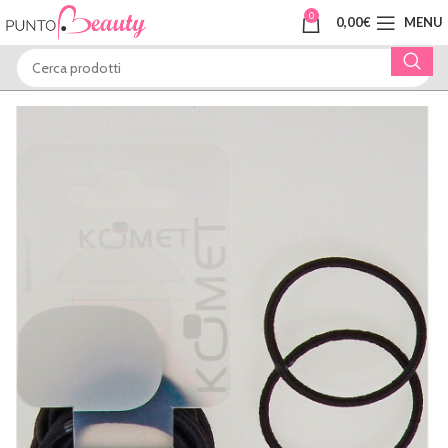
0
0,00
€
MENU