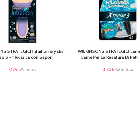
S STRATEGICI Intuition dry skin
WILKINSONS STRATEGICI Lamet
TTO
LEGGI TUTTO
soio + 1 Ricarica con Sapon
Lame Per La Rasatura Di Pell
7,12
€
3,70
€
IVA inclusa
IVA inclusa