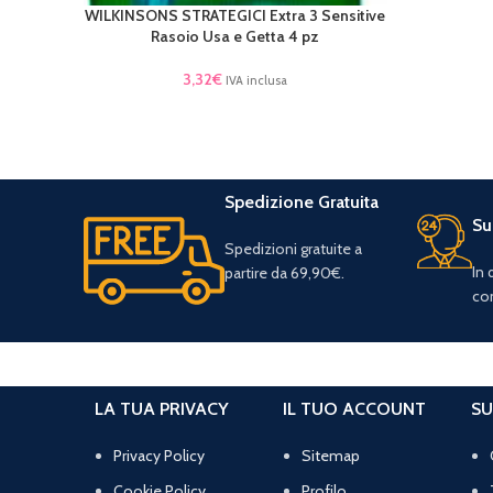
WILKINSONS STRATEGICI Extra 3 Sensitive
AGGIUNGI AL CARRELLO
Rasoio Usa e Getta 4 pz
3,32
€
IVA inclusa
Spedizione Gratuita
Su
Spedizioni gratuite a
In
partire da 69,90€.
con
LA TUA PRIVACY
IL TUO ACCOUNT
SU
Privacy Policy
Sitemap
Cookie Policy
Profilo