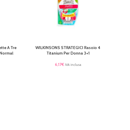
te A Tre
WILKINSONS STRATEGICI Rasoio 4
LEGGI TUTTO
i Normal
Titanium Per Donna 3+1
6,17
€
IVA inclusa