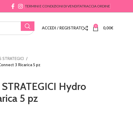
TERMINI E CONDIZIONI DI VENDITA
TRACCIA ORDINE
0
ACCEDI / REGISTRATI
0,00
€
S STRATEGICI
nnect 3 Ricarica 5 pz
STRATEGICI Hydro
rica 5 pz