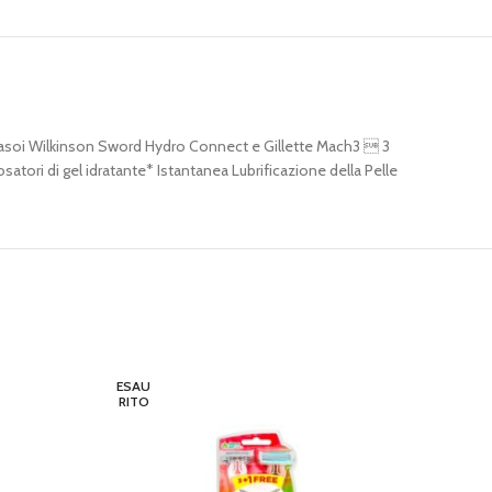
i rasoi Wilkinson Sword Hydro Connect e Gillette Mach3  3
atori di gel idratante* Istantanea Lubrificazione della Pelle
ESAU
ESAU
RITO
RITO
WILK
LEGGI 