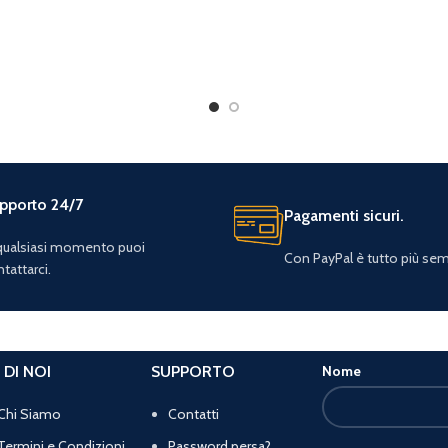
pporto 24/7
Pagamenti sicuri.
 qualsiasi momento puoi
Con PayPal è tutto più sem
tattarci.
 DI NOI
SUPPORTO
Nome
Chi Siamo
Contatti
Termini e Condizioni
Password persa?