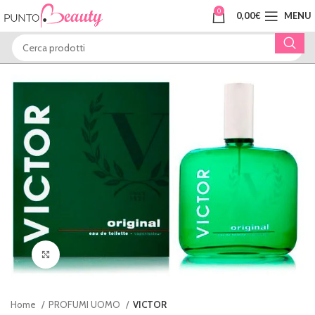
0
0,00
€
MENU
Clicca per ingrandire
Home
PROFUMI UOMO
VICTOR