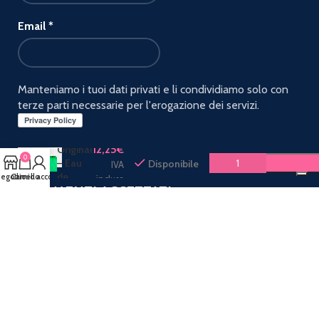
Email
*
Manteniamo i tuoi dati privati e li condividiamo solo con
terze parti necessarie per l'erogazione dei servizi.
VICTOR
12,25
€
Original
0
– Eau
Disponibile
IVA
de
egozio
Carrello
Il mio account
inclusa
PAGAMENTI ACCETTATI:
Toilette
Spediamo con: