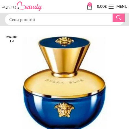
0
0,00
€
MENU
ESAURI
TO