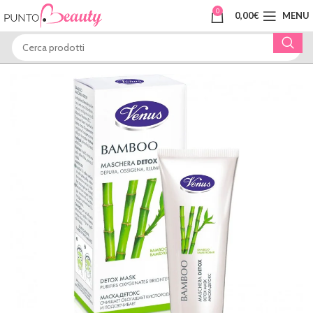
0
0,00
€
MENU