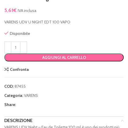
5,61
€
IVA inclusa
VARENS UDV U NIGHT EDT 100 VAPO
Disponibile
AGGIUNGI AL CARRELLO
Confronta
COD:
87455
Categoria:
VARENS
Share:
DESCRIZIONE
VARENS UDV Night – Eau de Toilette 100 ml è uno dei prodotti più