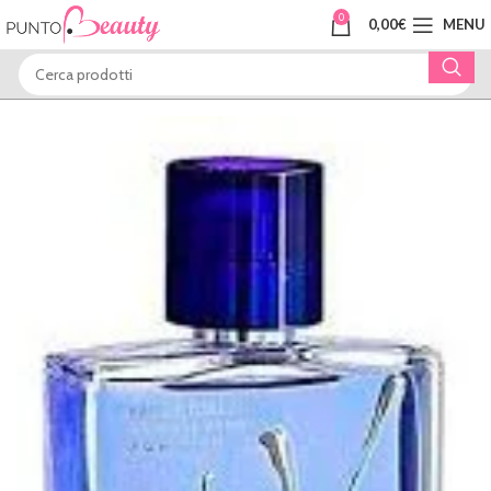
0
0,00
€
MENU